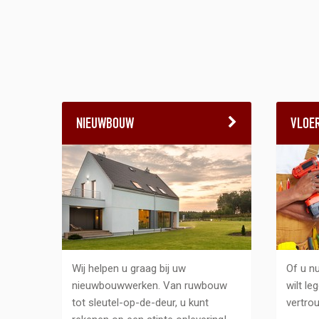
NIEUWBOUW
VLOE
Wij helpen u graag bij uw
Of u n
nieuwbouwwerken. Van ruwbouw
wilt le
tot sleutel-op-de-deur, u kunt
vertro