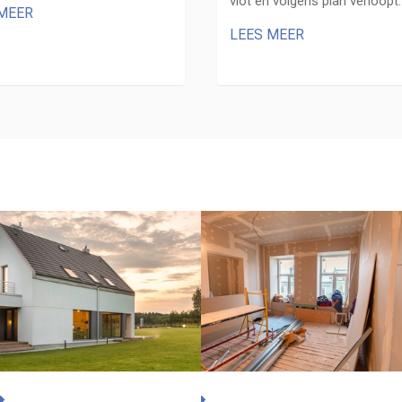
vlot en volgens plan verloopt.
 MEER
LEES MEER