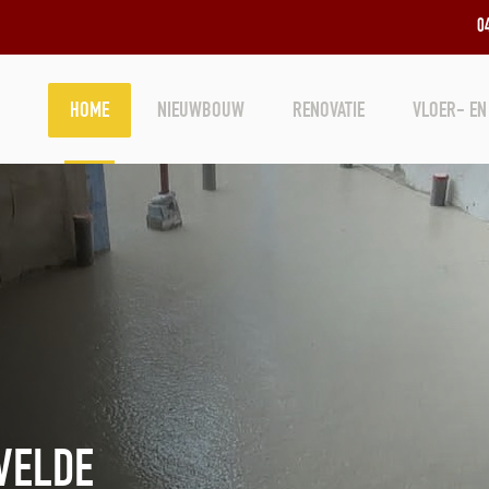
0
HOME
NIEUWBOUW
RENOVATIE
VLOER- EN
VELDE