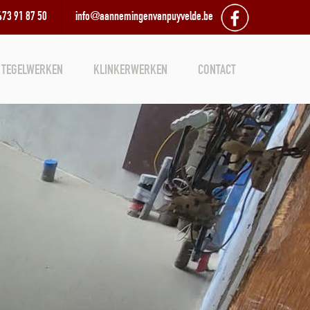
473 91 87 50
info@aannemingenvanpuyvelde.be
 TEGELWERKEN
KLINKERWERKEN
CONTACT